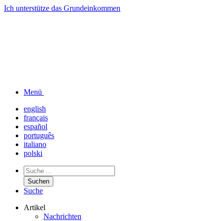
Ich unterstütze das
Grundeinkommen
Menü
english
français
español
português
italiano
polski
Suchen
Suche
Artikel
Nachrichten