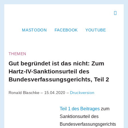
ARTIKEL
PRESSE
NEWSLETTER
KOMMENTARE
TERMINE
KONTAKT
Das Grundeinkommen
Das Netzwerk
Mitmachen
Links
Shop
Spenden
MASTODON
FACEBOOK
YOUTUBE
NACHRICHTEN
THEMEN
VERMISCHTES
KONTAKT ZUM NETZWERKRAT
DATENSCHUTZERKLÄRUNG
IMPRESSUM
Die Idee
Fragen und Antworten
Grundbegriffe
Geschichte
Modelle
Literatur
Über uns
Statuten
Mitglieder
Initiativen
Netzwerkrat
Redaktion
Wissenschaftlicher Beirat
Förderverein
Wer macht was
Arbeitsgruppen
Internes
Aktion unterstützen
Mitglied werden
Verzeichnis der Mitglieder
Spenden
Newsletter abonnieren
Mailinglisten nutzen
Material finden
THEMEN
Gut begründet ist das nicht: Zum
Hartz-IV-Sanktionsurteil des
Bundesverfassungsgerichts, Teil 2
Ronald Blaschke
–
15.04.2020
–
Druckversion
Teil 1 des Beitrages
zum
Sanktionsurteil des
Bundesverfassungsgerichts