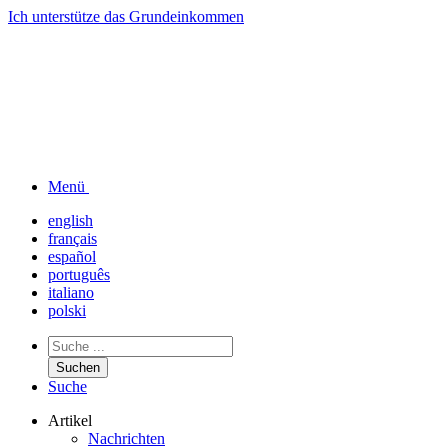
Ich unterstütze das
Grundeinkommen
Menü
english
français
español
português
italiano
polski
Suchen
Suche
Artikel
Nachrichten