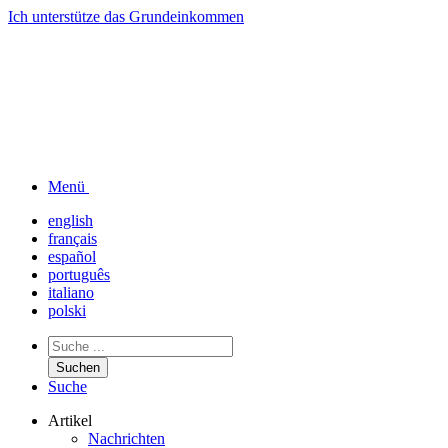
Ich unterstütze das
Grundeinkommen
Menü
english
français
español
português
italiano
polski
Suchen
Suche
Artikel
Nachrichten