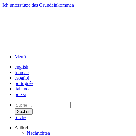
Ich unterstütze das
Grundeinkommen
Menü
english
français
español
português
italiano
polski
Suchen
Suche
Artikel
Nachrichten