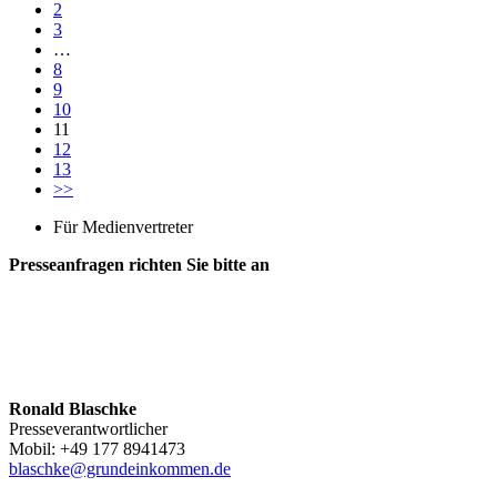
2
3
…
8
9
10
11
12
13
>>
Für Medienvertreter
Presseanfragen richten Sie bitte an
Ronald Blaschke
Presseverantwortlicher
Mobil: +49 177 8941473
blaschke@grundeinkommen.d
e