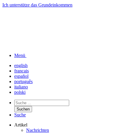
Ich unterstütze das
Grundeinkommen
Menü
english
français
español
português
italiano
polski
Suchen
Suche
Artikel
Nachrichten